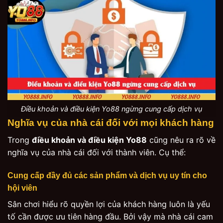
Điều khoản và điều kiện Yo88 ngừng cung cấp dịch vụ
Nghĩa vụ của nhà cái đối với mọi khách hàng
Trong
điều khoản và điều kiện Yo88
cũng nêu ra rõ về
nghĩa vụ của nhà cái đối với thành viên. Cụ thể:
Cung cấp đầy đủ các sản phẩm và dịch vụ uy tín cho
hội viên
Sân chơi hiểu rõ quyền lợi của khách hàng luôn là yếu
tố cần được ưu tiên hàng đầu. Bởi vậy mà nhà cái cam