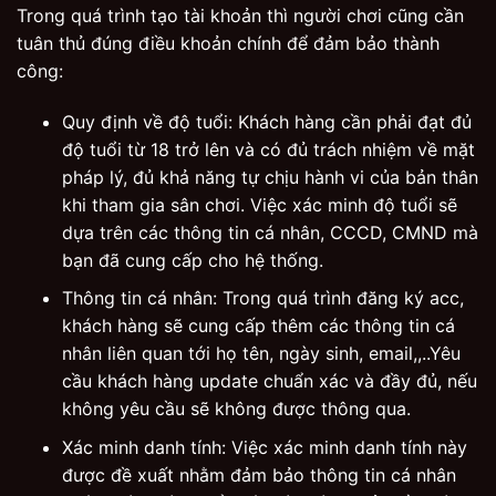
Trong quá trình tạo tài khoản thì người chơi cũng cần
tuân thủ đúng điều khoản chính để đảm bảo thành
công:
Quy định về độ tuổi: Khách hàng cần phải đạt đủ
độ tuổi từ 18 trở lên và có đủ trách nhiệm về mặt
pháp lý, đủ khả năng tự chịu hành vi của bản thân
khi tham gia sân chơi. Việc xác minh độ tuổi sẽ
dựa trên các thông tin cá nhân, CCCD, CMND mà
bạn đã cung cấp cho hệ thống.
Thông tin cá nhân: Trong quá trình đăng ký acc,
khách hàng sẽ cung cấp thêm các thông tin cá
nhân liên quan tới họ tên, ngày sinh, email,,..Yêu
cầu khách hàng update chuẩn xác và đầy đủ, nếu
không yêu cầu sẽ không được thông qua.
Xác minh danh tính: Việc xác minh danh tính này
được đề xuất nhằm đảm bảo thông tin cá nhân