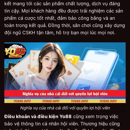
kết mang tới các sản phẩm chất lượng, dịch vụ đáng
tin cậy. Mọi khách hàng đều được trải nghiệm các sản
phẩm cá cược tốt nhất, đảm bảo công bằng và an
toàn trong kết quả. Đồng thời, sân chơi cũng xây dựng
đội ngũ CSKH tận tâm, hỗ trợ bạn mọi lúc mọi nơi.
Nghĩa vụ của nhà cái đối với quyền lợi hội viên
Điều khoản và điều kiện Yo88
cũng xem trọng việc
bảo vệ thông tin cá nhân hội viên. Thương hiệu cũng