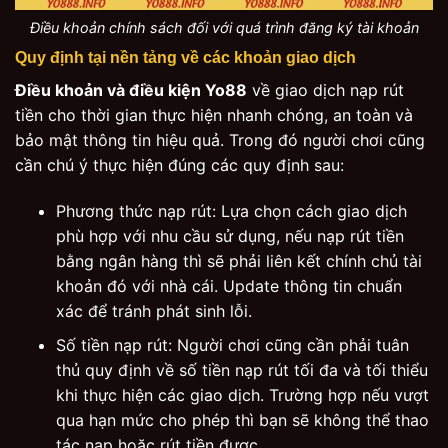
Điều khoản chính sách đối với quá trình đăng ký tài khoản
Quy định tại nền tảng về các khoản giao dịch
Điều khoản và điều kiện Yo88
về giao dịch nạp rút
tiền cho thời gian thực hiện nhanh chóng, an toàn và
bảo mật thông tin hiệu quả. Trong đó người chơi cũng
cần chú ý thực hiện đúng các quy định sau:
Phương thức nạp rút: Lựa chọn cách giao dịch
phù hợp với nhu cầu sử dụng, nếu nạp rút tiền
bằng ngân hàng thì sẽ phải liên kết chính chủ tài
khoản đó với nhà cái. Update thông tin chuẩn
xác để tránh phát sinh lỗi.
Số tiền nạp rút: Người chơi cũng cần phải tuân
thủ quy định về số tiền nạp rút tối đa và tối thiểu
khi thực hiện các giao dịch. Trường hợp nếu vượt
qua hạn mức cho phép thì bạn sẽ không thể thao
tác nạp hoặc rút tiền được.