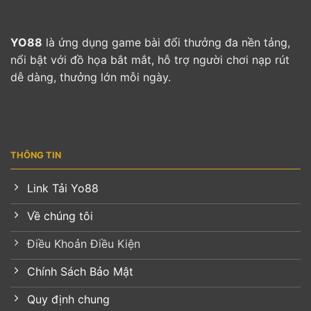
YO88
là ứng dụng game bài đổi thưởng đa nền tảng,
nổi bật với đồ họa bắt mắt, hỗ trợ người chơi nạp rút
dễ dàng, thưởng lớn mỗi ngày.
THÔNG TIN
Link Tải Yo88
Về chúng tôi
Điều Khoản Điều Kiện
Chính Sách Bảo Mật
Quy định chung