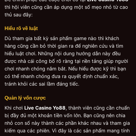
thì hội viên cũng cần áp dụng một số mẹo nhỏ từ cao
thủ sau đây:
Hiểu rõ về luật
Dù tham gia bất kỳ sản phẩm game nào thì khách
hàng cũng cần bỏ thời gian ra để nghiên cứu và tìm
hiểu luật chơi. Những nội dung hướng dẫn này đều
được nhà cái công bố rõ ràng tại nền tảng giúp người
chơi nhanh chóng nắm bắt. Nếu hiểu được kỹ thì bạn
có thể nhanh chóng đưa ra quyết định chuẩn xác,
tránh khỏi các sai lầm đáng tiếc.
Quản lý vốn cược
Khi chơi
Live Casino Yo88
, thành viên cũng cần chuẩn
bị đầy đủ một khoản tiền vốn lớn. Bạn cũng nên chia
nhỏ con số này thành các phần khác nhau và tham gia
kiếm qua các phiên. Vì đây là các sản phẩm mang tính