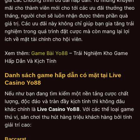
mãi cho thành viên mới cho tới các ưu đãi thưởng theo
tháng, người chơi sẽ luôn nhận được thêm phần quà
giá trị. Các ưu đãi này không chỉ giúp bạn gia tăng trải
nghiệm trong quá trình đặt cược mà còn mang lại lợi
ích về mặt tài chính cho hội viên.
Xem thêm:
Game Bài Yo88
– Trải Nghiệm Kho Game
Hấp Dẫn Và Kịch Tính
Danh sách game hấp dẫn có mặt tại Live
Casino Yo88
Nếu như bạn đang tìm kiếm một nền tảng cược chất
lượng, độc đáo và tràn đầy kịch tính thì không đâu
khác chính là
Live Casino Yo88
. Với các thể loại game
thú vị, sân chơi thu hút hàng triệu khách hàng bởi tính
giải trí cao:
Baccarat