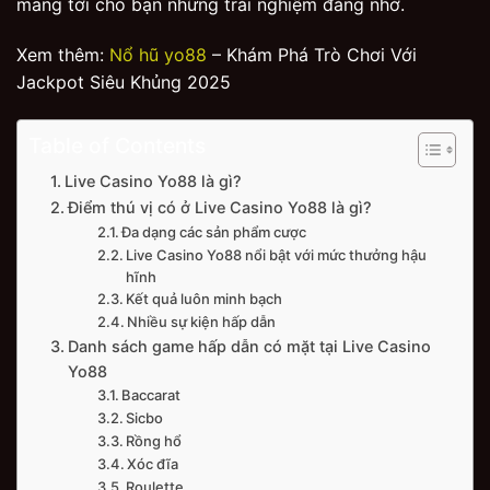
mang tới cho bạn những trải nghiệm đáng nhớ.
Xem thêm:
Nổ hũ yo88
– Khám Phá Trò Chơi Với
Jackpot Siêu Khủng 2025
Table of Contents
Live Casino Yo88 là gì?
Điểm thú vị có ở Live Casino Yo88 là gì?
Đa dạng các sản phẩm cược
Live Casino Yo88 nổi bật với mức thưởng hậu
hĩnh
Kết quả luôn minh bạch
Nhiều sự kiện hấp dẫn
Danh sách game hấp dẫn có mặt tại Live Casino
Yo88
Baccarat
Sicbo
Rồng hổ
Xóc đĩa
Roulette