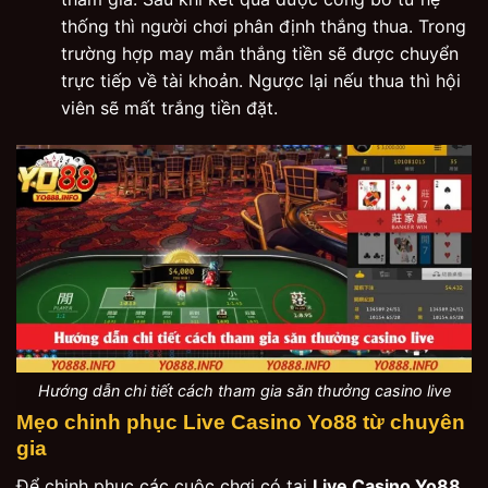
thống thì người chơi phân định thắng thua. Trong
trường hợp may mắn thắng tiền sẽ được chuyển
trực tiếp về tài khoản. Ngược lại nếu thua thì hội
viên sẽ mất trắng tiền đặt.
Hướng dẫn chi tiết cách tham gia săn thưởng casino live
Mẹo chinh phục Live Casino Yo88 từ chuyên
gia
Để chinh phục các cuộc chơi có tại
Live Casino Yo88