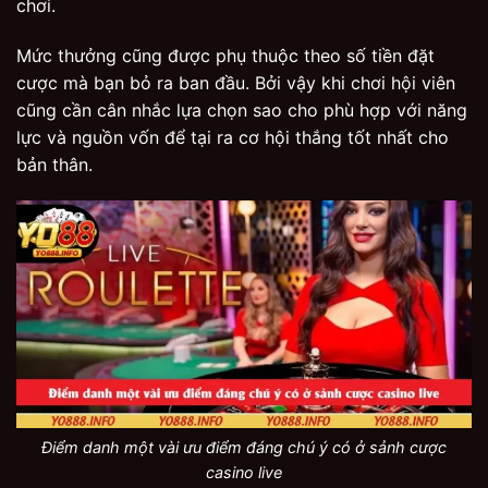
chơi.
Mức thưởng cũng được phụ thuộc theo số tiền đặt
cược mà bạn bỏ ra ban đầu. Bởi vậy khi chơi hội viên
cũng cần cân nhắc lựa chọn sao cho phù hợp với năng
lực và nguồn vốn để tại ra cơ hội thắng tốt nhất cho
bản thân.
Điểm danh một vài ưu điểm đáng chú ý có ở sảnh cược
casino live