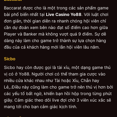
Baccarat được cho là một trong các sản phẩm game
bài phổ biến nhất tại
Live Casino Yo88
. Với luật chơi
đơn giản, thời gian diễn ra nhanh chóng hội viên chỉ
cần dự đoán xem bên nào đạt số điểm cao hơn giữa
Player và Banker mà không vượt quá 9 điểm. Sự dễ
dàng này làm cho game trở thành sự lựa chọn hàng
đầu của cả khách hàng mới lẫn hội viên lâu năm.
Sicbo
Sicbo hay còn được gọi là tài xỉu, một dạng game thú
vị có ở Yo88. Người chơi có thể tham gia cược vào
nhiều cửa khác nhau như Tài hoặc Xỉu, Chẵn hay
Lẻ,..Điều này cũng làm cho game trở nên thú vị hơn bởi
các yếu tố bất ngờ, khiến bạn hồi hộp trong từng phút
giây. Cảm giác theo dõi live đợi chờ 3 viên xúc xắc sẽ
mang tới cho bạn cảm giác kịch tính.