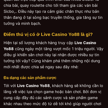
chia bài, quay roulette cho tới tham gia các ván bài
Sicbo,.. Điều này tạo ra cảm giác chân thực như bản
thân đang ở tại sòng bạc truyền thống, gia tăng sự tin
tưởng và minh bạch.
Điểm thú vị có ở Live Casino Yo88 là gì?
Hiện tại số lượng khách hàng truy cập
Live Casino
Yo88
cũng ngày một tăng vượt mốc 1 triệu người. Vậy
điều gì khiến sân chơi này lại nhận được nhiều sự tin
tưởng tới vậy? Cùng khám phá thêm những nội dung
mới nhất được chia sẻ ngay sau đây nhé:
Đa dạng các sản phẩm cược
Tới với
Live Casino Yo88
, khách hàng sẽ không cần lo
lắng về việc lựa chọn game hoặc bàn chơi. Bởi đơn vị
cung cấp đầy đủ các sảnh cược và sản phẩm game
khác nhau theo mức độ từ dễ tới khó giúp người chơi