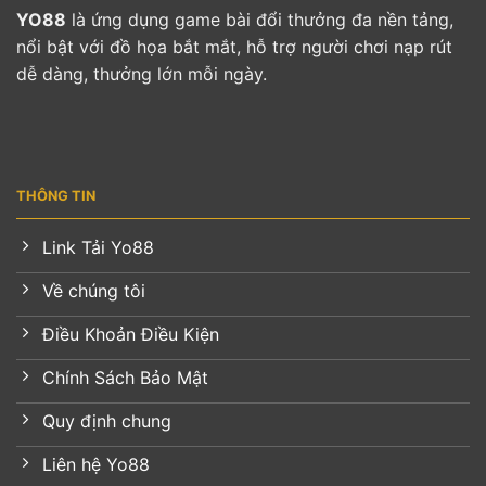
YO88
là ứng dụng game bài đổi thưởng đa nền tảng,
nổi bật với đồ họa bắt mắt, hỗ trợ người chơi nạp rút
dễ dàng, thưởng lớn mỗi ngày.
THÔNG TIN
Link Tải Yo88
Về chúng tôi
Điều Khoản Điều Kiện
Chính Sách Bảo Mật
Quy định chung
Liên hệ Yo88