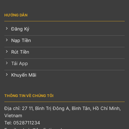
HƯỚNG DẪN
Đăng Ký
Nạp Tiền
Rút Tiền
Tải App
Khuyến Mãi
THÔNG TIN VỀ CHÚNG TÔI
Địa chỉ: 27 11, Bình Trị Đông A, Bình Tân, Hồ Chí Minh,
Vietnam
Tel: 0528711234