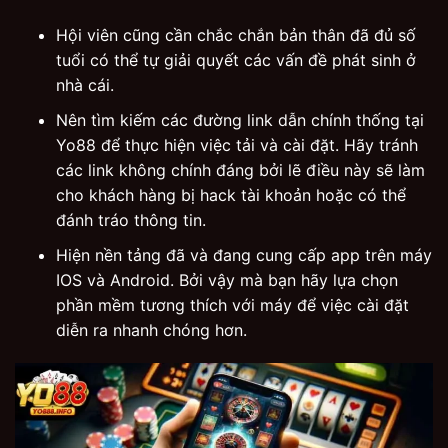
Hội viên cũng cần chắc chắn bản thân đã đủ số
tuổi có thể tự giải quyết các vấn đề phát sinh ở
nhà cái.
Nên tìm kiếm các đường link dẫn chính thống tại
Yo88 để thực hiện việc tải và cài đặt. Hãy tránh
các link không chính đáng bởi lẽ điều này sẽ làm
cho khách hàng bị hack tài khoản hoặc có thể
đánh tráo thông tin.
Hiện nền tảng đã và đang cung cấp app trên máy
IOS và Android. Bởi vậy mà bạn hãy lựa chọn
phần mềm tương thích với máy để việc cài đặt
diễn ra nhanh chóng hơn.