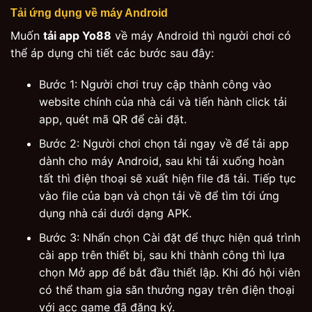
Tải ứng dụng về máy Android
Muốn
tải app Yo88
về máy Android thì người chơi có
thể áp dụng chi tiết các bước sau đây:
Bước 1: Người chơi truy cập thành công vào
website chính của nhà cái và tiến hành click tải
app, quét mã QR để cài đặt.
Bước 2: Người chơi chọn tải ngay về để tải app
dành cho máy Android, sau khi tải xuống hoàn
tất thì điện thoại sẽ xuất hiện file đã tải. Tiếp tục
vào file của bạn và chọn tải về để tìm tới ứng
dụng nhà cái dưới dạng APK.
Bước 3: Nhấn chọn Cài đặt để thực hiện quá trình
cài app trên thiết bị, sau khi thành công thì lựa
chọn Mở app để bắt đầu thiết lập. Khi đó hội viên
có thể tham gia săn thưởng ngay trên điện thoại
với acc game đã đăng ký.