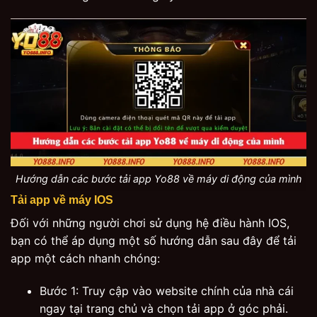
Hướng dẫn các bước tải app Yo88 về máy di động của mình
Tải app về máy IOS
Đối với những người chơi sử dụng hệ điều hành IOS,
bạn có thể áp dụng một số hướng dẫn sau đây để tải
app một cách nhanh chóng:
Bước 1: Truy cập vào website chính của nhà cái
ngay tại trang chủ và chọn tải app ở góc phải.