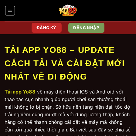
Skip
to
content
ĐĂNG KÝ
ĐĂNG NHẬP
TẢI APP YO88 – UPDATE
CÁCH TẢI VÀ CÀI ĐẶT MỚI
NHẤT VỀ DI ĐỘNG
Tải app Yo88
về máy điện thoại IOS và Android với
thao tác cực nhanh giúp người chơi săn thưởng thoải
mái không lo bị chặn. Sở hữu nền tảng hiện đại, tốc độ
trải nghiệm cũng mượt mà với dung lượng thấp, khách
hàng có thể nhanh chóng cài đặt về máy mà không
cần tốn quá nhiều thời gian. Bài viết sau đây sẽ chia sẻ