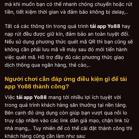
mà khi muốn bạn có thể nhanh chóng chuyển hoặc rút
tiền, tiết kiệm thời gian và đảm bảo không bị delay,..
Tất cả các thông tin trong quá trình
tải app Yo88
hay
nạp rút đều được giữ kín, đảm bảo an toàn tuyệt đối.
Nếu sử dụng phương thức quét mã QR thì bạn cũng sẽ
không cần phải lưu mã về máy sau đó mới tiến hành
việc quét mã. Hỗ trợ đầy đủ các phương thức giao
dịch thông qua ngân hàng, thẻ cào,..
Người chơi cần đáp ứng điều kiện gì để tải
app Yo88 thành công?
Việc
tải app Yo88
mang tới nhiều lợi ích tuyệt vời
trong quá trình khách hàng săn thưởng tại nền tảng.
Bên cạnh đó ứng dụng còn giúp bạn vượt qua nỗi lo
truy cập nhầm vào các link dẫn giả mạo, chặn link từ
nhà mạng,.. Tuy nhiên để có thể cài đặt thành công thì
khách hàng cũng cần làm như sau: