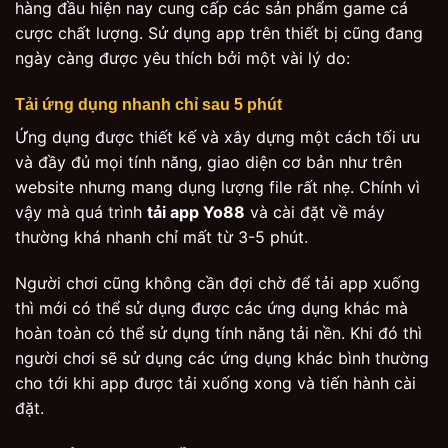
hàng đầu hiện nay cung cấp các sản phẩm game cá
cược chất lượng. Sử dụng app trên thiết bị cũng đang
ngày càng được yêu thích bởi một vài lý do:
Tải ứng dụng nhanh chỉ sau 5 phút
Ứng dụng được thiết kế và xây dựng một cách tối ưu
và đầy đủ mọi tính năng, giao diện cơ bản như trên
website nhưng mang dụng lượng file rất nhẹ. Chính vì
vậy mà quá trình
tải app Yo88
và cài đặt về máy
thường khá nhanh chỉ mất từ 3-5 phút.
Người chơi cũng không cần đợi chờ để tải app xuống
thì mới có thể sử dụng được các ứng dụng khác mà
hoàn toàn có thể sử dụng tính năng tải nền. Khi đó thì
người chơi sẽ sử dụng các ứng dụng khác bình thường
cho tới khi app được tải xuống xong và tiến hành cài
đặt.